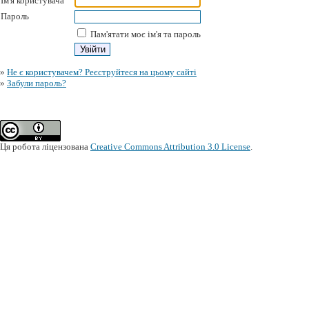
Ім'я користувача
Пароль
Пам'ятати моє ім'я та пароль
»
Не є користувачем? Реєструйтеся на цьому сайті
»
Забули пароль?
Ця робота ліцензована
Creative Commons Attribution 3.0 License
.