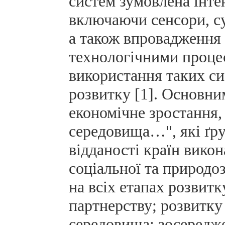
систем зумовлена інте
включаючи сенсори, су
а також впровадження 
технологічними процес
використання таких си
розвитку [1]. Основни
економічне зростання,
середовища…", які ґру
відданості країн викона
соціальної та природоз
на всіх етапах розвит
партнерству; розвитку
середовища; зосереджен