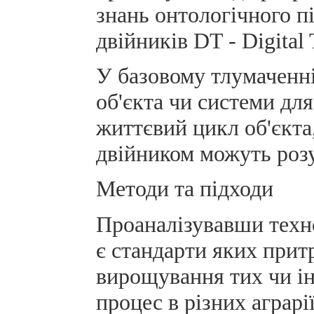
знань онтологічного пі
двійників DT - Digital 
У базовому тлумаченні
об'єкта чи системи дл
життєвий цикл об'єкта
двійником можуть розум
Методи та підходи
Проаналізувавши техно
є стандарти яких притр
вирощування тих чи і
процес в різних аграрі