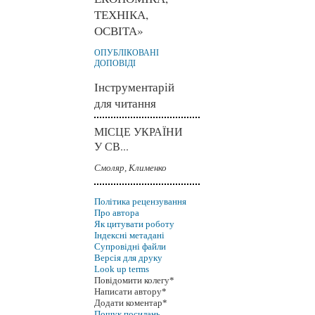
ТЕХНІКА,
ОСВІТА»
ОПУБЛІКОВАНІ
ДОПОВІДІ
Інструментарій
для читання
МІСЦЕ УКРАЇНИ
У СВ...
Смоляр, Клименко
Політика рецензування
Про автора
Як цитувати роботу
Індексні метадані
Супровідні файли
Версія для друку
Look up terms
Повідомити колегу*
Написати автору*
Додати коментар*
Пошук посилань