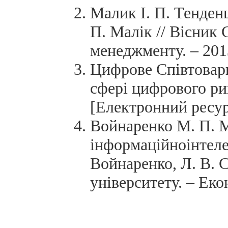
Малик І. П. Тенденц
П. Малік // Вісник 
менеджменту. – 2013
Цифрове Співтовари
сфері цифрового рин
[Електронний ресу
Войнаренко М. П. М
інформаційноінтеле
Войнаренко, Л. В. 
університету. – Екон