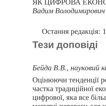
ЯК ЦИФРОВА ЕКОНО
Вадим Володимирович
Остання редакція: 
Тези доповіді
Бейда В.В., науковий 
Оцінюючи тенденції ро
частка традиційної ек
цифрової, яка все біл
могутні переваги для кр