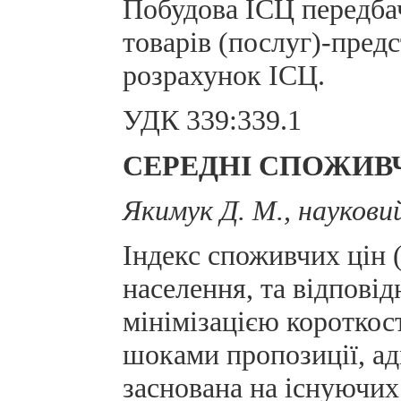
Побудова ІСЦ передбач
товарів (послуг)-предс
розрахунок ІСЦ.
УДК 339:339.1
СЕРЕДНІ СПОЖИВЧІ
Якимук Д. М.
, наукови
Індекс споживчих цін 
населення, та відповід
мінімізацією короткос
шоками пропозиції, а
заснована на існуючих