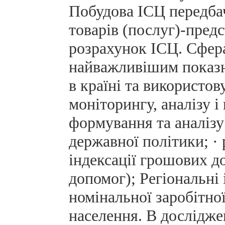
Побудова ІСЦ передбач
товарів (послуг)-предс
розрахунок ІСЦ. Сфера
найважливішим показни
в країні та використов
моніторингу, аналізу і
формування та аналіз
державної політики; ·
індексації грошових до
допомог); Регіональні
номінальної заробітної
населення. В дослідже