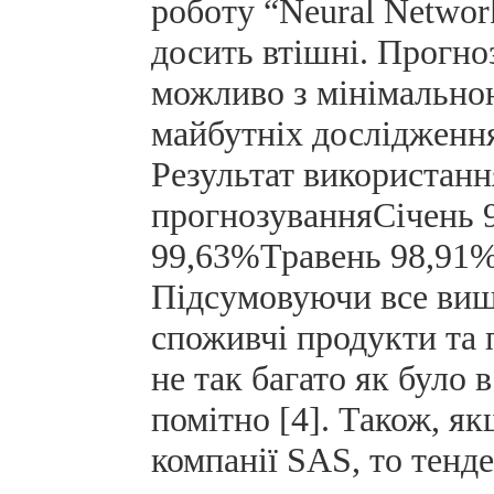
роботу “Neural Networ
досить втішні. Прогно
можливо з мінімальною
майбутніх дослідження
Результат використанн
прогнозуванняСічень
99,63%Травень 98,91
Підсумовуючи все вищ
споживчі продукти та 
не так багато як було 
помітно [4]. Також, я
компанії SAS, то тенд