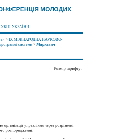
А КОНФЕРЕНЦІЯ МОЛОДИХ
НУБІП УКРАЇНИ
та»
>
IX МІЖНАРОДНА НАУКОВО-
програмні системи
>
Маркевич
Розмір шрифту:
ю організації управління через розрізнені
його розпорядженні.