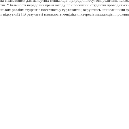
які є важливими для майбутніх мешканців: природні, побутові, релігійні, псих
тів. У більшості передових країн заходу при поселенні студентів проводиться 
їнських реаліях студентів поселяють у гуртожитки, керуючись нечисленними фа
ія відсутня[2]. В результаті виникають конфлікти інтересів мешканців і прожив