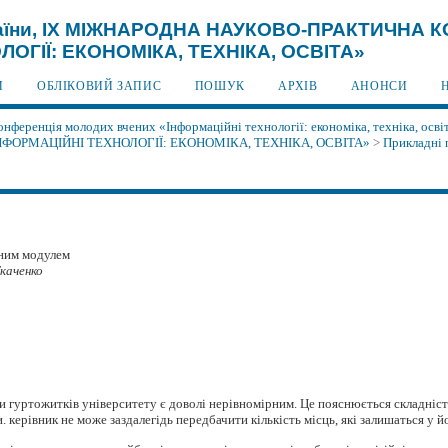
України, IX МІЖНАРОДНА НАУКОВО-ПРАКТИЧН
ОГІЇ: ЕКОНОМІКА, ТЕХНІКА, ОСВІТА»
И
ОБЛІКОВИЙ ЗАПИС
ПОШУК
АРХІВ
АНОНСИ
нференція молодих вчених «Інформаційні технології: економіка, техніка, осві
ОРМАЦІЙНІ ТЕХНОЛОГІЇ: ЕКОНОМІКА, ТЕХНІКА, ОСВІТА»
>
Прикладні 
тним модулем
каченко
и гуртожитків університету є доволі нерівномірним. Це пояснюється складніст
и. керівник не може заздалегідь передбачити кількість місць, які залишаться у 