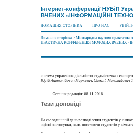
Інтернет-конференції НУБіП 
ВЧЕНИХ «ІНФОРМАЦІЙНІ ТЕХНОЛ
ДОМАШНЯ СТОРІНКА
ПРО НАС
УВІЙТ
Домашня сторінка
>
Міжнародна науково-практична ко
ПРАКТИЧНА КОНФЕРЕНЦІЯ МОЛОДИХ ВЧЕНИХ «ІНФ
система управління діяльністю студмістечка з експер
Юрій Анатолійович Маркевич, Олексій Миколайович Т
Остання редакція: 08-11-2018
Тези доповіді
На сьогоднішній день розподілення студентів у кімнат
офісні застосунки, коли. поселяючи студентів у кімнат