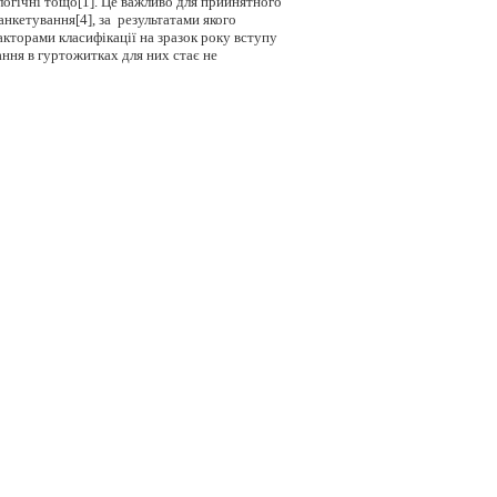
ологічні тощо[1]. Це важливо для прийнятного
анкетування[4], за результатами якого
кторами класифікації на зразок року вступу
ання в гуртожитках для них стає не