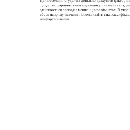
При поселенні студентів доцільно врахувати фактори, 
сусідства, хороших умов відпочинку і навчання студен
здійснюється розподіл мешканців по кімнатах. В укра
або ж напряму навчання. Інколи навіть така класифікац
комфортабельним.