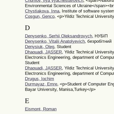
Churilov, Ilya Vyacheslavovich
, <span>National
Environmental Sciences of Ukraine</span><br
Chystiakova, Inna
, Institute of software syste
Cosgun, Genco
, <p>Yildiz Technical Universit
D
Denysenko, Serhii Oleksandrovych
, НУБІП
Denysenko, Vitalii Anatolyevich
, безробітний
Denysiuk, Oleg
, Student
Dhaouadi, JASSER
, Yildiz Technical University
Electronics Engineering, department of Comput
Student
Dhaouadi, JASSER
, Yildiz Technical University
Electronics Engineering, department of Compu
Drugus, Iochim
Durmayaz, Emre
, <p>Student of Computer Eng
Bayar University, Manisa,Turkey</p>
E
Eismont, Roman