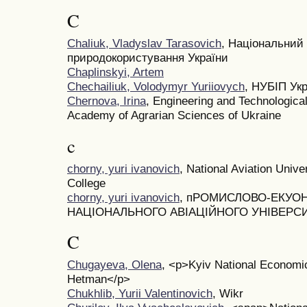
C
Chaliuk, Vladyslav Tarasovich
, Національний 
природокористування України
Chaplinskyi, Artem
Chechailiuk, Volodymyr Yuriiovych
, НУБІП Ук
Chernova, Irina
, Engineering and Technological
Academy of Agrarian Sciences of Ukraine
c
chorny, yuri ivanovich
, National Aviation Univ
College
chorny, yuri ivanovich
, пРОМИСЛОВО-ЕКУО
НАЦІОНАЛЬНОГО АВІАЦІЙНОГО УНІВЕРС
C
Chugayeva, Olena
, <p>Kyiv National Economi
Hetman</p>
Chukhlib, Yurii Valentinovich
, Wikr