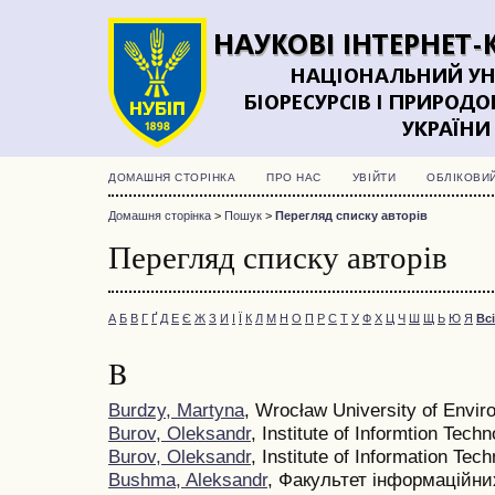
ДОМАШНЯ СТОРІНКА
ПРО НАС
УВІЙТИ
ОБЛІКОВИ
Домашня сторінка
>
Пошук
>
Перегляд списку авторів
Перегляд списку авторів
А
Б
В
Г
Ґ
Д
Е
Є
Ж
З
И
І
Ї
К
Л
М
Н
О
П
Р
С
Т
У
Ф
Х
Ц
Ч
Ш
Щ
Ь
Ю
Я
Всі
B
Burdzy, Martyna
, Wrocław University of Envir
Burov, Oleksandr
, Institute of Informtion Tech
Burov, Oleksandr
, Institute of Information Tec
Bushma, Aleksandr
, Факультет інформаційни