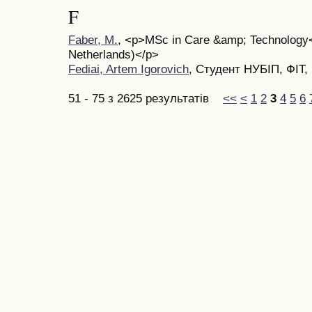
F
Faber, M.
, <p>MSc in Care &amp; Technology<s
Netherlands)</p>
Fediai, Artem Igorovich
, Студент НУБІП, ФІТ,
51 - 75 з 2625 результатів
<<
<
1
2
3
4
5
6