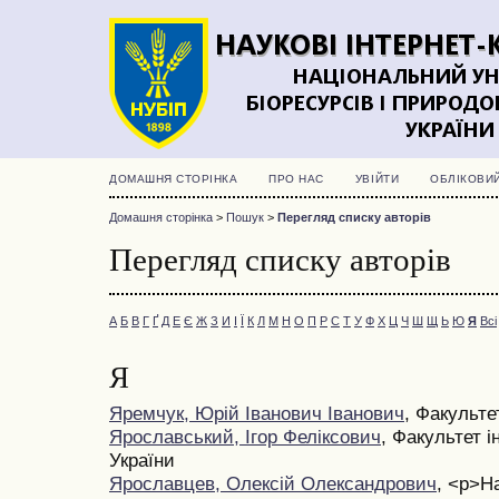
ДОМАШНЯ СТОРІНКА
ПРО НАС
УВІЙТИ
ОБЛІКОВИ
Домашня сторінка
>
Пошук
>
Перегляд списку авторів
Перегляд списку авторів
А
Б
В
Г
Ґ
Д
Е
Є
Ж
З
И
І
Ї
К
Л
М
Н
О
П
Р
С
Т
У
Ф
Х
Ц
Ч
Ш
Щ
Ь
Ю
Я
Всі
Я
Яремчук, Юрій Іванович Іванович
, Факульте
Ярославський, Ігор Феліксович
, Факультет 
України
Ярославцев, Олексій Олександрович
, <p>Н