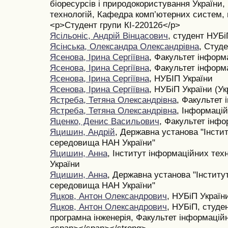
біоресурсів і природокористування України
технологій, Кафедра комп’ютерних систем, 
<p>Студент групи КІ-22012б</p>
Ясільоніс, Андрій Вінцасович
, студент НУБі
Ясінська, Олександра Олександрівна
, Студ
Ясенова, Ірина Сергіївна
, Факультет інформ
Ясенова, Ірина Сергіївна
, Факультет інформ
Ясенова, Ірина Сергіївна
, НУБІП України
Ясенова, Ірина Сергіївна
, НУБіП України (Ук
Ястреба, Тетяна Олександрівна
, Факультет 
Ястреба, Тетяна Олександрівна
, Інформацій
Яценко, Денис Васильович
, Факультет інфо
Яцишин, Андрій
, Державна установа "Інстит
середовища НАН України"
Яцишин, Анна
, Інститут інформаційних тех
України
Яцишин, Анна
, Державна установа "Інститу
середовища НАН України"
Яцков, Антон Олександрович
, НУБіП Україн
Яцков, Антон Олександрович
, НУБіП, студе
програмна інженерія, Факультет інформацій