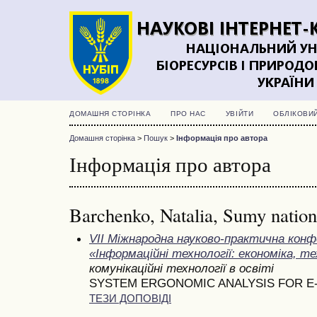
ДОМАШНЯ СТОРІНКА
ПРО НАС
УВІЙТИ
ОБЛІКОВИ
Домашня сторінка
>
Пошук
>
Інформація про автора
Інформація про автора
Barchenko, Natalia, Sumy nationa
VII Міжнародна науково-практична конф
«Інформаційні технології: економіка, те
комунікаційні технології в освіті
SYSTEM ERGONOMIC ANALYSIS FOR E
ТЕЗИ ДОПОВІДІ