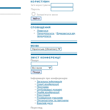
КОРИСТУВАЧ
Ім'я користувача
Пароль
Запам'ятати мене
СПОВІЩЕННЯ
Дивитися
Передплатити
/
Відмовитися від
передплати
МОВА
ЗМІСТ КОНФЕРЕНЦІЇ
Пошук
Інформація про конференцію
»
Загальна інформація
»
Секції конференції
»
Програма
»
Опубліковані доповіді
»
Графік конференції
»
Реєстрація
»
Розміщення учасників
»
Організатори та партнери
»
Важливі дати
Перегляд