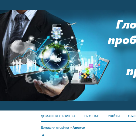
ДОМАШНЯ СТОРІНКА
ПРО НАС
УВІЙТИ
ОБЛ
Домашня сторінка
>
Анонси