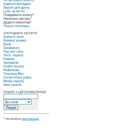
Індексні метадані
Версія для друку
Look up terms
Повідомити колегу*
Написати автору*
Додати коментар*
Пошук посилань
СПОРІДНЕНІ ОБ'ЄКТИ
Author's work
Related studies
Book
Databases
Pay-per-view
Tech. reports
Patents
Standards
Online forums
Multimedia
Teaching files
Government policy
Media reports
Web search
ПОШУК У ЦІЙ КОНФЕРЕНЦІЇ
* Необхідна
реєстрація