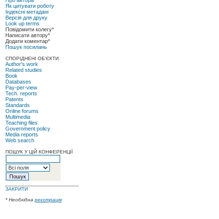
Як цитувати роботу
Індексні метадані
Версія для друку
Look up terms
Повідомити колегу*
Написати автору*
Додати коментар*
Пошук посилань
СПОРІДНЕНІ ОБ'ЄКТИ
Author's work
Related studies
Book
Databases
Pay-per-view
Tech. reports
Patents
Standards
Online forums
Multimedia
Teaching files
Government policy
Media reports
Web search
ПОШУК У ЦІЙ КОНФЕРЕНЦІЇ
ЗАКРИТИ
* Необхідна
реєстрація