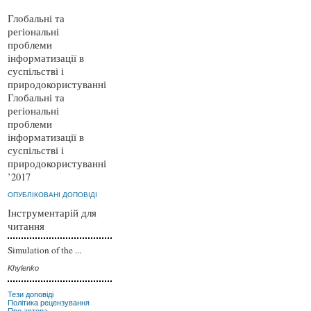
Глобальні та
регіональні
проблеми
інформатизації в
суспільстві і
природокористуванні
Глобальні та
регіональні
проблеми
інформатизації в
суспільстві і
природокористуванні
’2017
ОПУБЛІКОВАНІ ДОПОВІДІ
Інструментарій для
читання
Simulation of the ...
Khylenko
Тези доповіді
Політика рецензування
Про автора