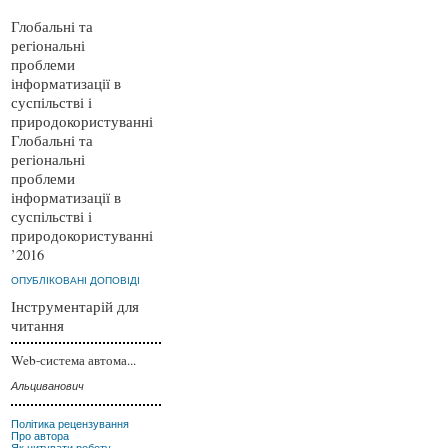
Глобальні та
регіональні
проблеми
інформатизації в
суспільстві і
природокористуванні
Глобальні та
регіональні
проблеми
інформатизації в
суспільстві і
природокористуванні
’2016
ОПУБЛІКОВАНІ ДОПОВІДІ
Інструментарій для
читання
Web-система автома...
Альциванович
Політика рецензування
Про автора
Як цитувати роботу