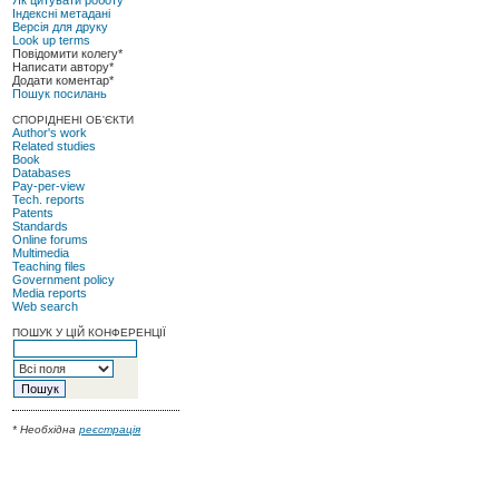
Індексні метадані
Версія для друку
Look up terms
Повідомити колегу*
Написати автору*
Додати коментар*
Пошук посилань
СПОРІДНЕНІ ОБ'ЄКТИ
Author's work
Related studies
Book
Databases
Pay-per-view
Tech. reports
Patents
Standards
Online forums
Multimedia
Teaching files
Government policy
Media reports
Web search
ПОШУК У ЦІЙ КОНФЕРЕНЦІЇ
* Необхідна
реєстрація