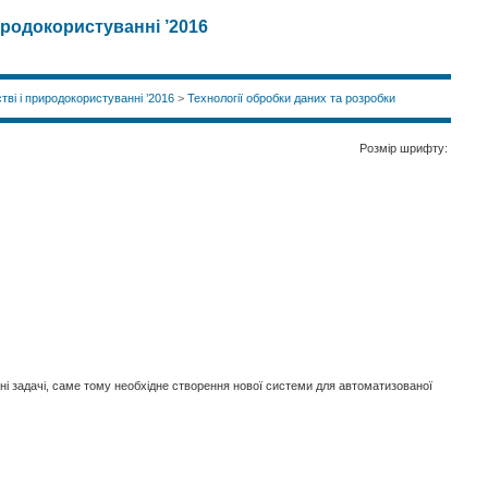
иродокористуванні ’2016
тві і природокористуванні ’2016
>
Технології обробки даних та розробки
Розмір шрифту:
ні задачі, саме тому необхідне створення нової системи для автоматизованої