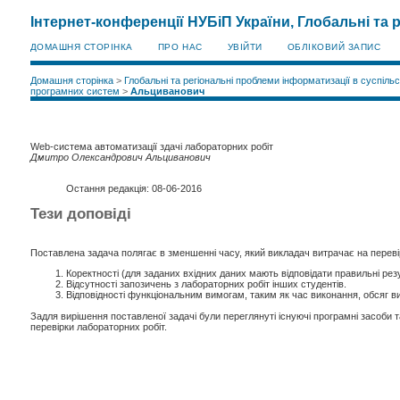
Інтернет-конференції НУБіП України, Глобальні та 
ДОМАШНЯ СТОРІНКА
ПРО НАС
УВІЙТИ
ОБЛІКОВИЙ ЗАПИС
Домашня сторінка
>
Глобальні та регіональні проблеми інформатизації в суспільс
програмних систем
>
Альциванович
Web-система автоматизації здачі лабораторних робіт
Дмитро Олександрович Альциванович
Остання редакція: 08-06-2016
Тези доповіді
Поставлена задача полягає в зменшенні часу, який викладач витрачає на перевір
Коректності (для заданих вхідних даних мають відповідати правильні рез
Відсутності запозичень з лабораторних робіт інших студентів.
Відповідності функціональним вимогам, таким як час виконання, обсяг в
Задля вирішення поставленої задачі були переглянуті існуючі програмні засоби 
перевірки лабораторних робіт.