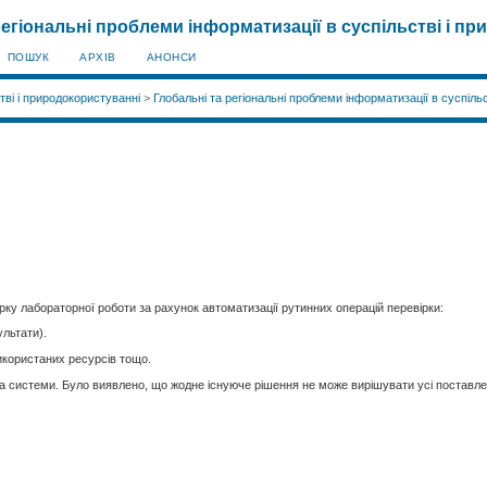
регіональні проблеми інформатизації в суспільстві і пр
ПОШУК
АРХІВ
АНОНСИ
тві і природокористуванні
>
Глобальні та регіональні проблеми інформатизації в суспільс
ку лабораторної роботи за рахунок автоматизації рутинних операцій перевірки:
ультати).
икористаних ресурсів тощо.
та системи. Було виявлено, що жодне існуюче рішення не може вирішувати усі поставле