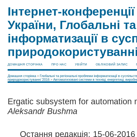
Інтернет-конференції
України, Глобальні т
інформатизації в сусп
природокористуванні
ДОМАШНЯ СТОРІНКА
ПРО НАС
УВІЙТИ
ОБЛІКОВИЙ ЗАПИС
Домашня сторінка
>
Глобальні та регіональні проблеми інформатизації в суспільств
природокористуванні ’2016
>
Автоматизовані системи в техніці, енергетиці, виробн
Ergatic subsystem for automation
Aleksandr Bushma
Остання редакція: 15-06-2016